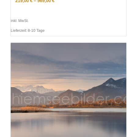
219,00
€
–
969,00
€
inkl. MwSt.
Lieferzeit:
8-10 Tage