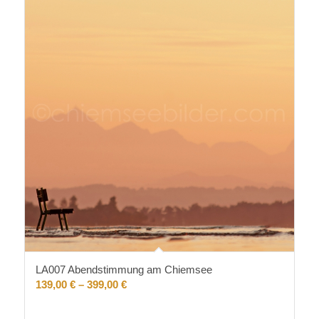
LA007 Abendstimmung am Chiemsee
139,00
€
–
399,00
€