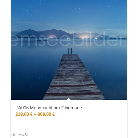
PA006 Mondnacht am Chiemsee
219,00
€
–
969,00
€
inkl. MwSt.