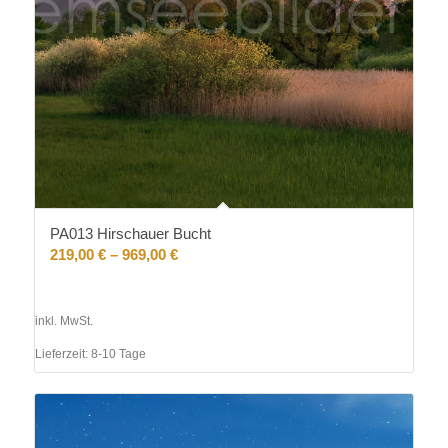
PA013 Hirschauer Bucht
219,00
€
–
969,00
€
inkl. MwSt.
Lieferzeit:
8-10 Tage